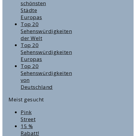
schönsten
Städte
Europas
Top 20
Sehenswürdigkeiten
der Welt
Top 20
Sehenswürdigkeiten
Europas
Top 20
Sehenswürdigkeiten
von
Deutschland
Meist gesucht
Pink
Street
15 %
Rabatt!