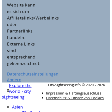
Website kann
es sich um
Affiliatelinks/Werbelinks
oder
Partnerlinks
handeln.
Externe Links
sind
entsprechend
gekennzeichnet.
Datenschutzeinstellungen
ändern
Explore the
City-Sightseeing.info © 2020 - 2026
world - city
Impressum & Haftungsausschluss
sightseeing
Datenschutz & Einsatz von Cookies
Asien