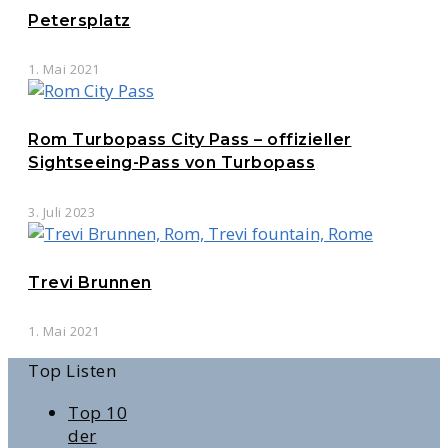
Petersplatz
1. Mai 2021
Rom Turbopass City Pass – offizieller
Sightseeing-Pass von Turbopass
3. Juli 2023
Trevi Brunnen
1. Mai 2021
Top Listen
Top 10
der