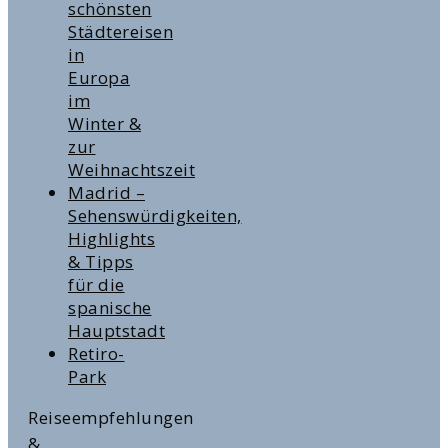
schönsten
Städtereisen
in
Europa
im
Winter &
zur
Weihnachtszeit
Madrid –
Sehenswürdigkeiten,
Highlights
& Tipps
für die
spanische
Hauptstadt
Retiro-
Park
Reiseempfehlungen
&