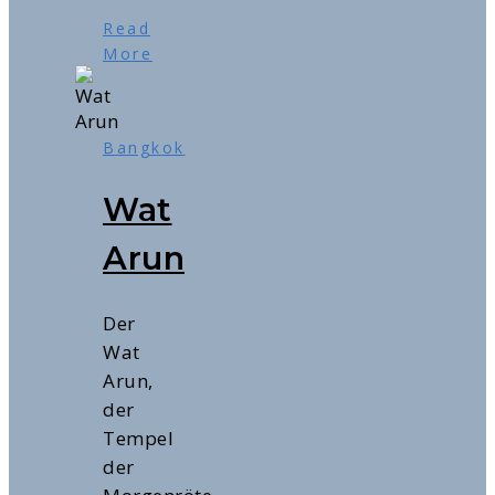
Read
More
Bangkok
Wat
Arun
Der
Wat
Arun,
der
Tempel
der