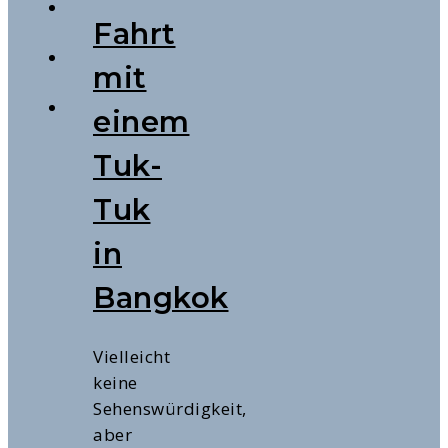
Fahrt
mit
einem
Tuk-
Tuk
in
Bangkok
Vielleicht
keine
Sehenswürdigkeit,
aber