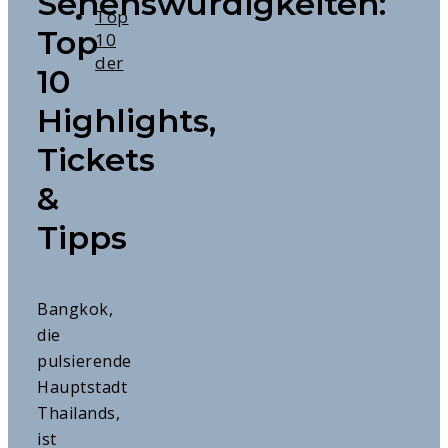
Sehenswürdigkeiten:
Top
Top
10
der
10
Highlights,
Tickets
&
Tipps
Bangkok,
die
pulsierende
Hauptstadt
Thailands,
ist