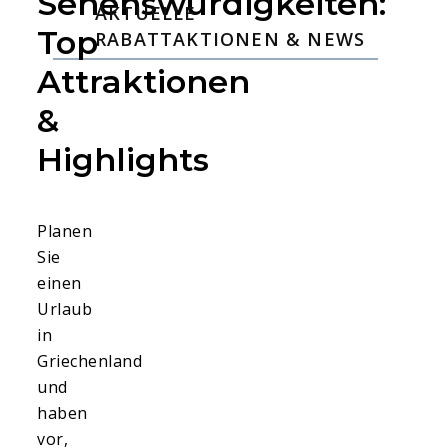
Sehenswürdigkeiten:
AKTUELLE
Top
RABATTAKTIONEN & NEWS
Attraktionen
&
Highlights
Planen
Sie
einen
Urlaub
in
Griechenland
und
haben
vor,