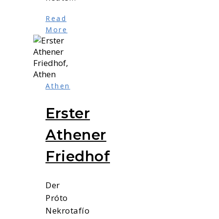
Read
More
Athen
Erster
Athener
Friedhof
Der
Próto
Nekrotafío