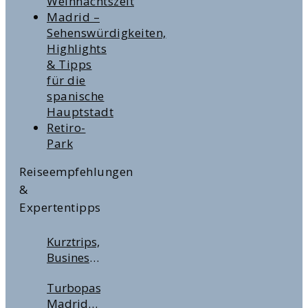
Weihnachtszeit
Madrid –
Sehenswürdigkeiten,
Highlights
& Tipps
für die
spanische
Hauptstadt
Retiro-
Park
Reiseempfehlungen
&
Expertentipps
Kurztrips,
Business
Travel &
Turbopass
Handgepäckregeln:
Madrid –
Wichtige