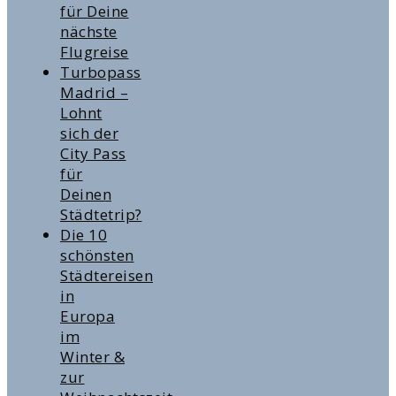
für Deine
nächste
Flugreise
Turbopass
Madrid –
Lohnt
sich der
City Pass
für
Deinen
Städtetrip?
Die 10
schönsten
Städtereisen
in
Europa
im
Winter &
zur