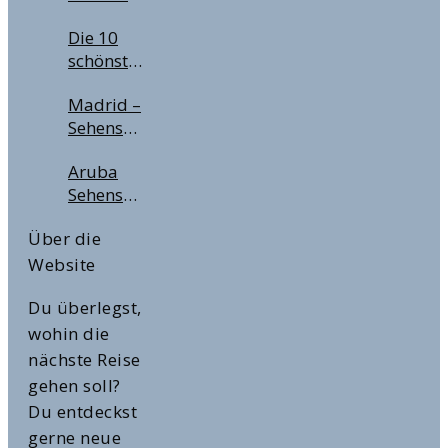
Lohnt
Tipps für
Die 10
sich der
Deine
schönsten
City Pass
nächste
Städtereisen
für
Flugreise
Madrid –
in
Deinen
Sehenswürdigkeiten,
Europa
Städtetrip?
Highlights
im
Aruba
& Tipps
Winter &
Sehenswürdigkeiten
für die
zur
&
spanische
Weihnachtszeit
Über die
Highlights
Hauptstadt
Website
Du überlegst,
wohin die
nächste Reise
gehen soll?
Du entdeckst
gerne neue