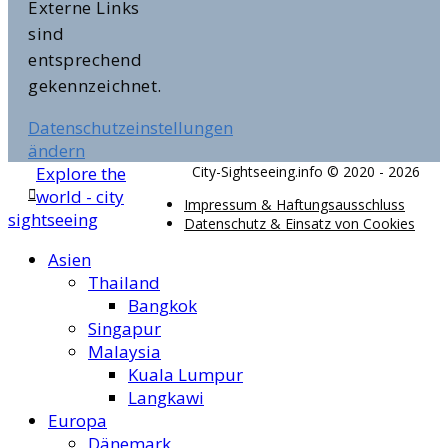
Externe Links
sind
entsprechend
gekennzeichnet.
Datenschutzeinstellungen
ändern
Explore the
City-Sightseeing.info © 2020 - 2026
world - city
Impressum & Haftungsausschluss
sightseeing
Datenschutz & Einsatz von Cookies
Asien
Thailand
Bangkok
Singapur
Malaysia
Kuala Lumpur
Langkawi
Europa
Dänemark