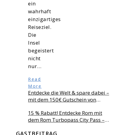
ein
wahrhaft
einzigartiges
Reiseziel.
Die
Insel
begeistert
nicht
nur…
Read
More
Entdecke die Welt & spare dabei –
mit dem 150€ Gutschein von
Lastminute DE!
15 % Rabatt! Entdecke Rom mit
dem Rom Turbopass City Pass –
dem offiziellen Sightseeing-Pass
GASTBEITRAG
von Turbopass