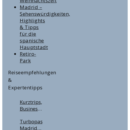
Weihnachtszeit
Madrid –
Sehenswürdigkeiten,
Highlights
& Tipps
für die
spanische
Hauptstadt
Retiro-
Park
Reiseempfehlungen
&
Expertentipps
Kurztrips,
Business
Travel &
Turbopass
Handgepäckregeln:
Madrid –
Wichtige