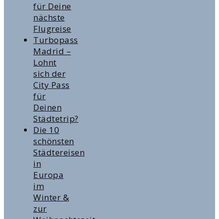
für Deine
nächste
Flugreise
Turbopass
Madrid –
Lohnt
sich der
City Pass
für
Deinen
Städtetrip?
Die 10
schönsten
Städtereisen
in
Europa
im
Winter &
zur