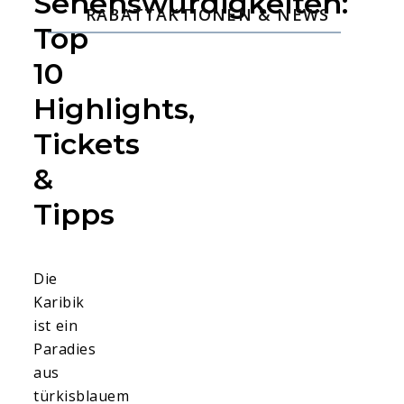
Sehenswürdigkeiten:
RABATTAKTIONEN & NEWS
Top
10
Highlights,
Tickets
&
Tipps
Die
Karibik
ist ein
Paradies
aus
türkisblauem