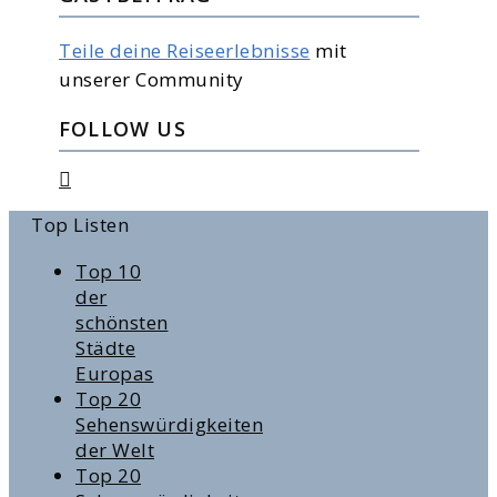
Teile deine Reiseerlebnisse
mit
unserer Community
FOLLOW US
Top Listen
Top 10
der
schönsten
Städte
Europas
Top 20
Sehenswürdigkeiten
der Welt
Top 20