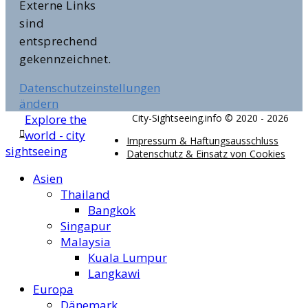
Externe Links
sind
entsprechend
gekennzeichnet.
Datenschutzeinstellungen
ändern
Explore the
City-Sightseeing.info © 2020 - 2026
world - city
Impressum & Haftungsausschluss
sightseeing
Datenschutz & Einsatz von Cookies
Asien
Thailand
Bangkok
Singapur
Malaysia
Kuala Lumpur
Langkawi
Europa
Dänemark