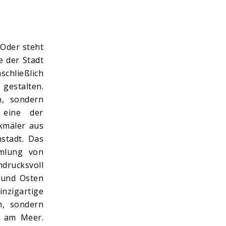
 Oder steht
e der Stadt
chließlich
 gestalten.
n, sondern
 eine der
nkmäler aus
stadt. Das
mlung von
drucksvoll
n und Osten
nzigartige
m, sondern
n am Meer.