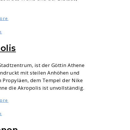
ore
n
olis
Stadtzentrum, ist der Göttin Athene
ndruckt mit steilen Anhöhen und
en Propyläen, dem Tempel der Nike
e die Akropolis ist unvollständig.
ore
n
enon