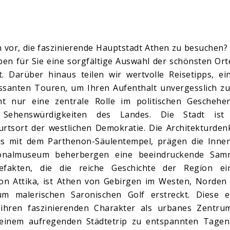
 vor, die faszinierende Hauptstadt Athen zu besuchen?
n für Sie eine sorgfältige Auswahl der schönsten Ort
Darüber hinaus teilen wir wertvolle Reisetipps, eins
ssanten Touren, um Ihren Aufenthalt unvergesslich zu
cht nur eine zentrale Rolle im politischen Geschehe
 Sehenswürdigkeiten des Landes. Die Stadt ist
burtsort der westlichen Demokratie. Die Architekturde
lis mit dem Parthenon-Säulentempel, prägen die Innen
ionalmuseum beherbergen eine beeindruckende Sam
fakten, die die reiche Geschichte der Region ein
gion Attika, ist Athen von Gebirgen im Westen, Norde
malerischen Saronischen Golf erstreckt. Diese ei
 ihren faszinierenden Charakter als urbanes Zentru
 einem aufregenden Städtetrip zu entspannten Tage