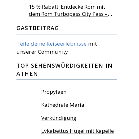
Lastminute DE!
15 % Rabatt! Entdecke Rom mit
dem Rom Turbopass City Pass –
dem offiziellen Sightseeing-Pass
GASTBEITRAG
von Turbopass
Teile deine Reiseerlebnisse
mit
unserer Community
TOP SEHENSWÜRDIGKEITEN IN
ATHEN
Propyläen
Kathedrale Mariä
Verkündigung
Lykabettus Hügel mit Kapelle