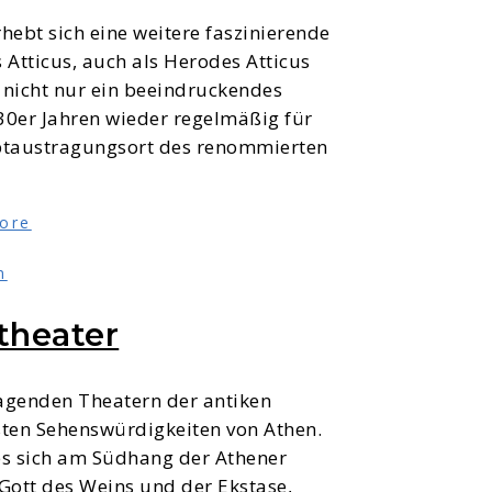
hebt sich eine weitere faszinierende
Atticus, auch als Herodes Atticus
t nicht nur ein beeindruckendes
930er Jahren wieder regelmäßig für
uptaustragungsort des renommierten
ore
n
theater
agenden Theatern der antiken
gsten Sehenswürdigkeiten von Athen.
 es sich am Südhang der Athener
ott des Weins und der Ekstase,