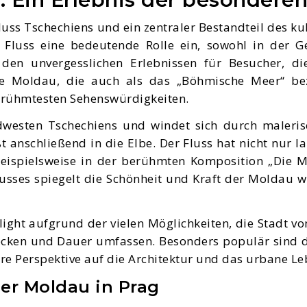
luss Tschechiens und ein zentraler Bestandteil des ku
luss eine bedeutende Rolle ein, sowohl in der Ge
en unvergesslichen Erlebnissen für Besucher, di
ie Moldau, die auch als das „Böhmische Meer“ bez
berühmtesten Sehenswürdigkeiten.
sten Tschechiens und windet sich durch malerisch
ßt anschließend in die Elbe. Der Fluss hat nicht nur la
 beispielsweise in der berühmten Komposition „Die
usses spiegelt die Schönheit und Kraft der Moldau 
light aufgrund der vielen Möglichkeiten, die Stadt 
recken und Dauer umfassen. Besonders populär sind 
e Perspektive auf die Architektur und das urbane Le
er Moldau in Prag