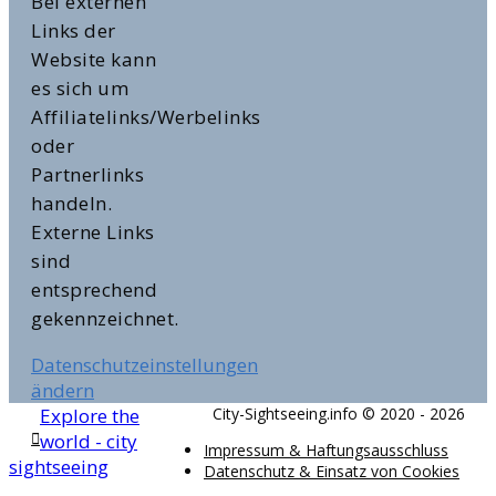
Bei externen
Links der
Website kann
es sich um
Affiliatelinks/Werbelinks
oder
Partnerlinks
handeln.
Externe Links
sind
entsprechend
gekennzeichnet.
Datenschutzeinstellungen
ändern
Explore the
City-Sightseeing.info © 2020 - 2026
world - city
Impressum & Haftungsausschluss
sightseeing
Datenschutz & Einsatz von Cookies