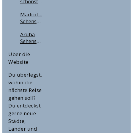
schönsten
City Pass
nächste
Städtereisen
für
Flugreise
Madrid –
in
Deinen
Sehenswürdigkeiten,
Europa
Städtetrip?
Highlights
im
Aruba
& Tipps
Winter &
Sehenswürdigkeiten
für die
zur
&
spanische
Weihnachtszeit
Über die
Highlights
Hauptstadt
Website
Du überlegst,
wohin die
nächste Reise
gehen soll?
Du entdeckst
gerne neue
Städte,
Länder und