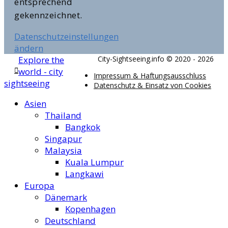
entsprechend
gekennzeichnet.
Datenschutzeinstellungen
ändern
Explore the
City-Sightseeing.info © 2020 - 2026
world - city
Impressum & Haftungsausschluss
sightseeing
Datenschutz & Einsatz von Cookies
Asien
Thailand
Bangkok
Singapur
Malaysia
Kuala Lumpur
Langkawi
Europa
Dänemark
Kopenhagen
Deutschland