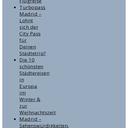
Flugreise
Turbopass
Madrid –
Lohnt
sich der
City Pass
für
Deinen
Städtetrip?
Die 10
schönsten
Städtereisen
in
Europa
im
Winter &
zur
Weihnachtszeit
Madrid –
Sehenswürdigkeiten,