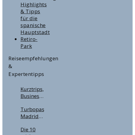
Highlights
& Tipps
für die
spanische
Hauptstadt
Retiro-
Park
Reiseempfehlungen
&
Expertentipps
Kurztrips,
Business
Travel &
Turbopass
Handgepäckregeln:
Madrid –
Wichtige
Lohnt
Tipps für
Die 10
sich der
Deine