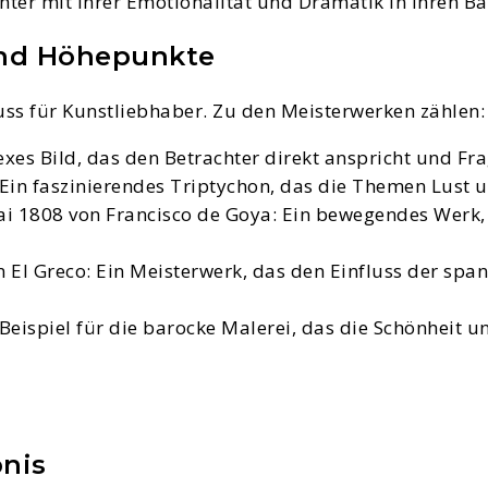
chter mit ihrer Emotionalität und Dramatik in ihren Ba
und Höhepunkte
ss für Kunstliebhaber. Zu den Meisterwerken zählen:
xes Bild, das den Betrachter direkt anspricht und F
Ein faszinierendes Triptychon, das die Themen Lust u
i 1808 von Francisco de Goya: Ein bewegendes Werk, d
El Greco: Ein Meisterwerk, das den Einfluss der span
 Beispiel für die barocke Malerei, das die Schönheit 
bnis