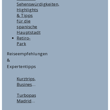
Sehenswürdigkeiten,
Highlights
& Tipps
für die
spanische
Hauptstadt
Retiro-
Park
Reiseempfehlungen
&
Expertentipps
Kurztrips,
Business
Travel &
Turbopass
Handgepäckregeln:
Madrid –
Wichtige
Lohnt
Tipps für