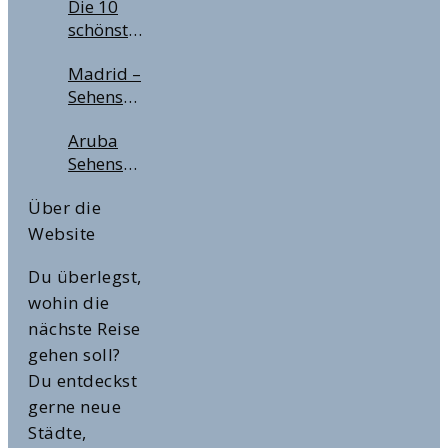
Die 10
sich der
Deine
schönsten
City Pass
nächste
Städtereisen
für
Flugreise
Madrid –
in
Deinen
Sehenswürdigkeiten,
Europa
Städtetrip?
Highlights
im
Aruba
& Tipps
Winter &
Sehenswürdigkeiten
für die
zur
&
spanische
Weihnachtszeit
Über die
Highlights
Hauptstadt
Website
Du überlegst,
wohin die
nächste Reise
gehen soll?
Du entdeckst
gerne neue
Städte,