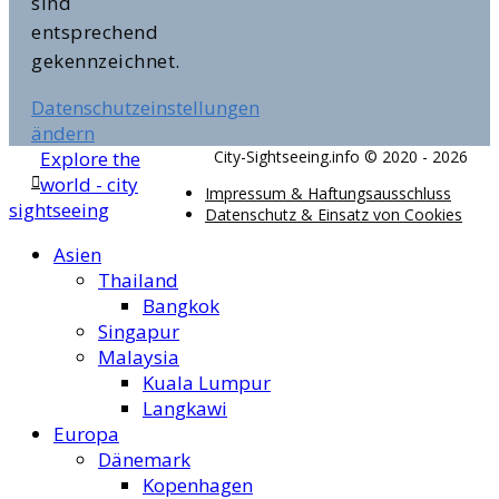
sind
entsprechend
gekennzeichnet.
Datenschutzeinstellungen
ändern
Explore the
City-Sightseeing.info © 2020 - 2026
world - city
Impressum & Haftungsausschluss
sightseeing
Datenschutz & Einsatz von Cookies
Asien
Thailand
Bangkok
Singapur
Malaysia
Kuala Lumpur
Langkawi
Europa
Dänemark
Kopenhagen