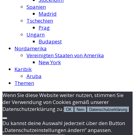
Spanien
Madrid
Tschechien
Prag
Ungarn
Budapest
Nordamerika
Vereinigten Staaten von Amerika
New York
Karibik
Aruba
Themen
Wenn Sie diese Website weiter nutzen, stimmen Sie
der Verwendung von Cookies gemäß unserer
Datenschutzerklärung zu.
OK
Nein
Datenschutzerklärung
Du kannst deine Auswahl jederzeit über den Button
„Datenschutzeinstellungen ändern“ anpassen.