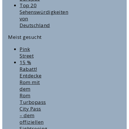
Top 20
Sehenswürdigkeiten
von
Deutschland
Meist gesucht
Pink
Street
15 %
Rabatt!
Entdecke
Rom mit
dem
Rom
Turbopass
City Pass
– dem
offiziellen
Sightseeing-