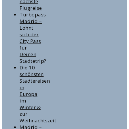
nächste
Flugreise
Turbopass
Madrid –
Lohnt
sich der
City Pass
für
Deinen
Städtetrip?
Die 10
schönsten
Städtereisen
in
Europa
im
Winter &
zur
Weihnachtszeit
Madrid –